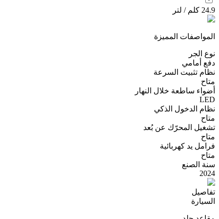
24.9 كلم / لتر
المواصفات المميزة
نوع الجر
دفع أمامي
نظام تثبيت السرعة
متاح
أضواء ساطعة خلال النهار
LED
نظام الدخول الذكي
متاح
تشغيل المحرّك عن بُعد
متاح
فرامل يد كهربائية
متاح
سنة الصنع
2024
تفاصيل
السيارة
مقاعد جلد