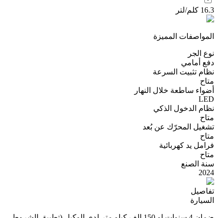
16.3 كلم/لتر
المواصفات المميزة
نوع الجر
دفع أمامي
نظام تثبيت السرعة
متاح
أضواء ساطعة خلال النهار
LED
نظام الدخول الذكي
متاح
تشغيل المحرّك عن بُعد
متاح
فرامل يد كهربائية
متاح
سنة الصنع
2024
تفاصيل
السيارة
ضمان 4 سنوات او 150 الف كيلو متر لدى الوكيل (تطبيق الشروط