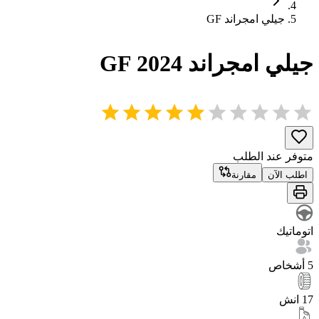
جيلي
امجراند
GF
جيلي
امجراند
2024
GF
متوفر عند الطلب
اطلب الآن
مقارنة
اتوماتيك
5 أشخاص
17 انش