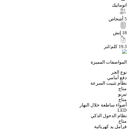
اتوماتيك
5 أشخاص
18 إنش
19.3 كلم/لتر
المواصفات المميزة
نوع الجر
دفع أمامي
نظام تثبيت السرعة
متاح
تيربو
متاح
أضواء ساطعة خلال النهار
LED
نظام الدخول الذكي
متاح
فرامل يد كهربائية